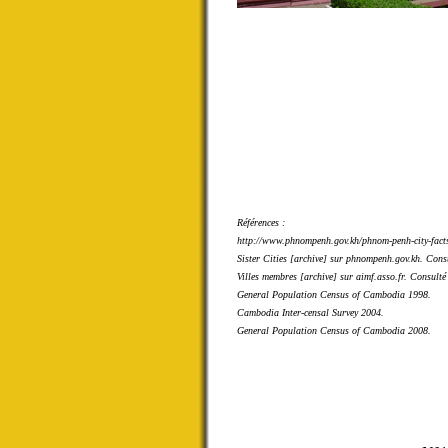
Références :
http://www.phnompenh.gov.kh/phnom-penh-city-facts
Sister Cities [archive] sur phnompenh.gov.kh. Cons
Villes membres [archive] sur aimf.asso.fr. Consulté 
General Population Census of Cambodia 1998.
Cambodia Inter-censal Survey 2004.
General Population Census of Cambodia 2008.